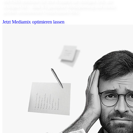
Mit EMS erreichen Sie Ihre Kunden zur richtigen Zeit, am
richtigen Ort – dank KI-gestützter Mediaplanung und einem
perfekt orchestrierten Omnichannel-Mix.
Jetzt Mediamix optimieren lassen