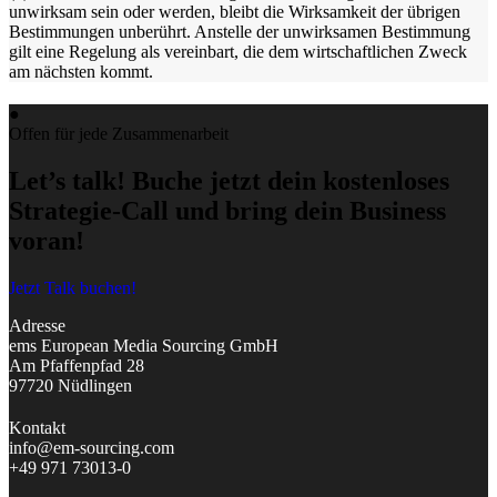
unwirksam sein oder werden, bleibt die Wirksamkeit der übrigen
Bestimmungen unberührt. Anstelle der unwirksamen Bestimmung
gilt eine Regelung als vereinbart, die dem wirtschaftlichen Zweck
am nächsten kommt.
●
Offen für jede Zusammenarbeit
Let’s talk! Buche jetzt dein kostenloses
Strategie-Call und bring dein Business
voran!
Jetzt Talk buchen!
Adresse
ems European Media Sourcing GmbH
Am Pfaffenpfad 28
97720 Nüdlingen
Kontakt
info@em-sourcing.com
+49 971 73013-0