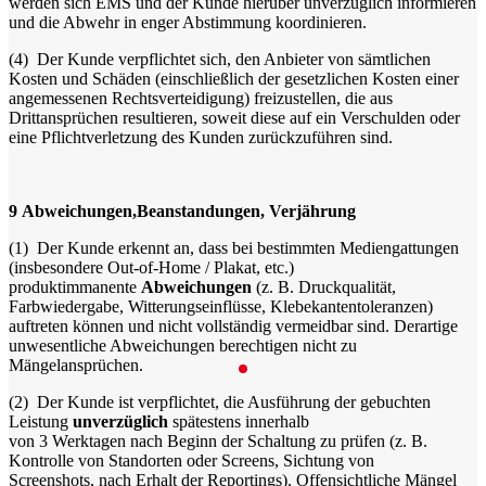
werden sich EMS und der Kunde hierüber unverzüglich informieren
und die Abwehr in enger Abstimmung koordinieren.
(4)
Der Kunde verpflichtet sich, den Anbieter von sämtlichen
Kosten und Schäden (einschließlich der gesetzlichen Kosten einer
angemessenen Rechtsverteidigung) freizustellen, die aus
Drittansprüchen resultieren, soweit diese auf ein Verschulden oder
eine Pflichtverletzung des Kunden zurückzuführen sind.
9
Abweichungen,Beanstandungen, Verjährung
(1)
Der Kunde erkennt an, dass bei bestimmten Mediengattungen
(insbesondere Out-of-Home / Plakat, etc.)
produktimmanente
Abweichungen
(z. B. Druckqualität,
Farbwiedergabe, Witterungseinflüsse, Klebekantentoleranzen)
auftreten können und nicht vollständig vermeidbar sind. Derartige
unwesentliche Abweichungen berechtigen nicht zu
Mängelansprüchen.
(2)
Der Kunde ist verpflichtet, die Ausführung der gebuchten
Leistung
unverzüglich
spätestens innerhalb
von 3 Werktagen nach Beginn der Schaltung zu prüfen (z. B.
Kontrolle von Standorten oder Screens, Sichtung von
Screenshots, nach Erhalt der Reportings). Offensichtliche Mängel