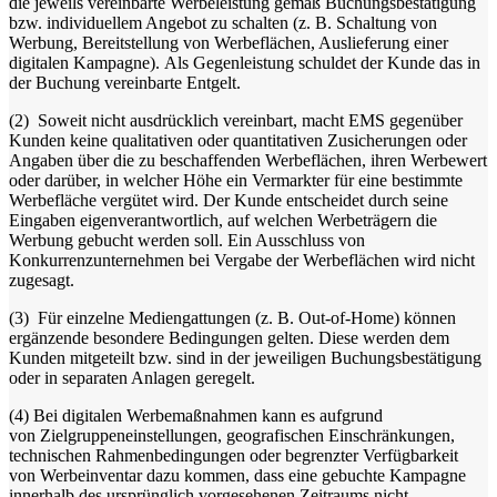
die jeweils vereinbarte Werbeleistung gemäß Buchungsbestätigung
bzw. individuellem Angebot zu schalten (z. B. Schaltung von
Werbung, Bereitstellung von Werbeflächen, Auslieferung einer
digitalen Kampagne). Als Gegenleistung schuldet der Kunde das in
der Buchung vereinbarte Entgelt.
(2)
Soweit nicht ausdrücklich vereinbart, macht EMS gegenüber
Kunden keine qualitativen oder quantitativen Zusicherungen oder
Angaben über die zu beschaffenden Werbeflächen, ihren Werbewert
oder darüber, in welcher Höhe ein Vermarkter für eine bestimmte
Werbefläche vergütet wird. Der Kunde entscheidet durch seine
Eingaben eigenverantwortlich, auf welchen Werbeträgern die
Werbung gebucht werden soll. Ein Ausschluss von
Konkurrenzunternehmen bei Vergabe der Werbeflächen wird nicht
zugesagt.
(3)
Für einzelne Mediengattungen (z. B. Out-of-Home) können
ergänzende besondere Bedingungen gelten. Diese werden dem
Kunden mitgeteilt bzw. sind in der jeweiligen Buchungsbestätigung
oder in separaten Anlagen geregelt.
(4)
Bei digitalen Werbemaßnahmen kann es aufgrund
von Zielgruppeneinstellungen, geografischen Einschränkungen,
technischen Rahmenbedingungen oder begrenzter Verfügbarkeit
von Werbeinventar dazu kommen, dass eine gebuchte Kampagne
innerhalb des ursprünglich vorgesehenen Zeitraums nicht