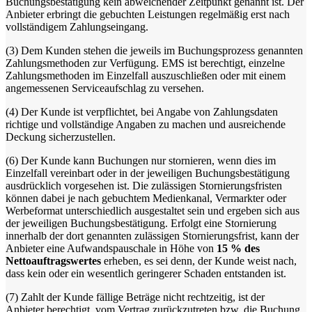
Buchungsbestätigung kein abweichender Zeitpunkt genannt ist. Der
Anbieter erbringt die gebuchten Leistungen regelmäßig erst nach
vollständigem Zahlungseingang.
(3)
Dem Kunden stehen die jeweils im Buchungsprozess genannten
Zahlungsmethoden zur Verfügung. EMS ist berechtigt, einzelne
Zahlungsmethoden im Einzelfall auszuschließen oder mit einem
angemessenen Serviceaufschlag zu versehen.
(4)
Der Kunde ist verpflichtet, bei Angabe von Zahlungsdaten
richtige und vollständige Angaben zu machen und ausreichende
Deckung sicherzustellen.
(6)
Der Kunde kann Buchungen nur stornieren, wenn dies im
Einzelfall vereinbart oder in der jeweiligen Buchungsbestätigung
ausdrücklich vorgesehen ist. Die zulässigen Stornierungsfristen
können dabei je nach gebuchtem Medienkanal, Vermarkter oder
Werbeformat unterschiedlich ausgestaltet sein und ergeben sich aus
der jeweiligen Buchungsbestätigung. Erfolgt eine Stornierung
innerhalb der dort genannten zulässigen Stornierungsfrist, kann der
Anbieter eine Aufwandspauschale in Höhe von
15 % des
Nettoauftragswertes
erheben, es sei denn, der Kunde weist nach,
dass kein oder ein wesentlich geringerer Schaden entstanden ist.
(7)
Zahlt der Kunde fällige Beträge nicht rechtzeitig, ist der
Anbieter berechtigt, vom Vertrag zurückzutreten bzw. die Buchung