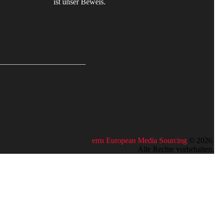
ist unser Beweis.
ems European Media Sourcing
©
2026
.
Alle Rechte vorbehalten.