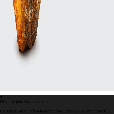
●
Offen für jede Zusammenarbeit
Let’s talk! Buche jetzt dein kostenloses Strategie-Call und bring dein